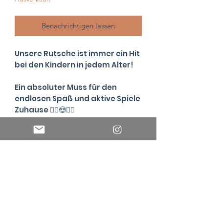
Benachrichtigen lassen
Unsere Rutsche ist immer ein Hit
bei den Kindern in jedem Alter!
Ein absoluter Muss für den
endlosen Spaß und aktive Spiele
Zuhause 🤸‍♀️😍🤸‍♂️
Aus dem schönen Birkenholz
gefertigt ist die Rutschen ein
Hingucker und sieht schön in
jedem Interior aus 🤩
Key Facts
Designed in Österreich
Technische Daten
Hergestellt zu 100% in der EU