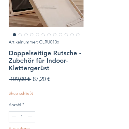
Artikelnummer: CLRU010x
Doppelseitige Rutsche -
Zubehör für Indoor-
Klettergerüst
Standardpreis
Sale-
 109,00 € 
87,20 €
Preis
Shop schließt!
Anzahl
*
Ausverkauft