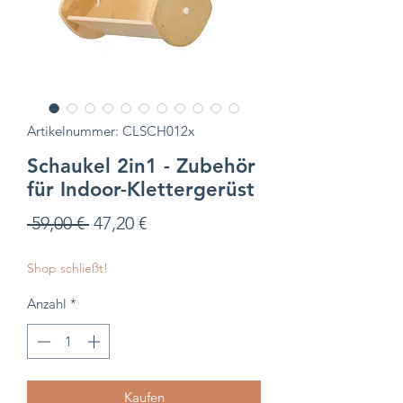
Artikelnummer: CLSCH012x
Schaukel 2in1 - Zubehör
für Indoor-Klettergerüst
Standardpreis
Sale-
 59,00 € 
47,20 €
Preis
Shop schließt!
Anzahl
*
Kaufen