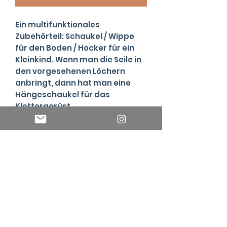
Ein multifunktionales
Zubehörteil: Schaukel / Wippe
für den Boden / Hocker für ein
Kleinkind. Wenn man die Seile in
den vorgesehenen Löchern
anbringt, dann hat man eine
Hängeschaukel für das
Klettergerüst.
Key Facts
Designed in Österreich
Beschreibung
Produziert zu 100% in EU
100% Birkenholz
Die 2in1 Schaukel kann einfach zu
Antibakteriell & pflegeleicht
Technische Daten
einem Hocker umfunktioniert werden,
Abgerundete Kanten
in dem man die Seile aus der Öffnung
Kein Aufbau erforderlich
Empfohlenes Alter:
ab 1 Jahr