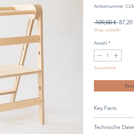
Artikelnummer: CL
Stand
 109,00 € 
87,20
Shop schließt!
Anzahl
*
Ausverkauft
Bena
Key Facts
aus Birkenholz
Technische Date
klappbar und pla
Stufe und Trittfl