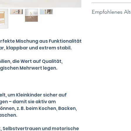
Aufgebaut:
Von Montessori in
Empfohlenes Alt
H: 85 cm
Selbstständigkeit
B: 55 cm
Ab Gehbeginn
1 bis 6 Jahre
T:115 cm
Brutto-Gewicht i
Maximale Belastb
perfekte Mischung aus Funktionalität
Hergestellt zu 1
r, klappbar und extrem stabil.
lien, die Wert auf Qualität,
gischen Mehrwert legen.
lt, um Kleinkinder sicher auf
gen – damit sie aktiv am
önnen, z. B. beim Kochen, Backen,
aschen.
t, Selbstvertrauen und motorische