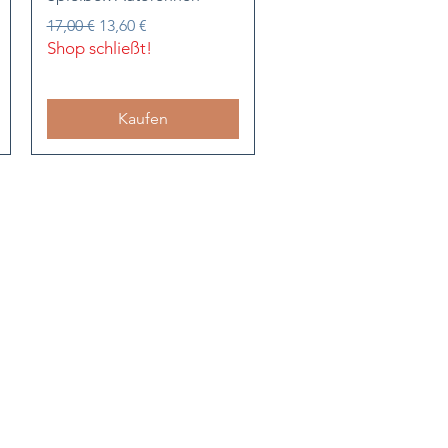
Standardpreis
Sale-Preis
17,00 €
13,60 €
Shop schließt!
Kaufen