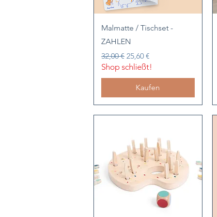
Schnellansicht
Malmatte / Tischset -
ZAHLEN
Standardpreis
Sale-Preis
32,00 €
25,60 €
Shop schließt!
Kaufen