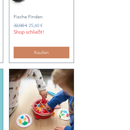
Schnellansicht
Fische Finden
Standardpreis
Sale-Preis
32,00 €
25,60 €
Shop schließt!
Kaufen