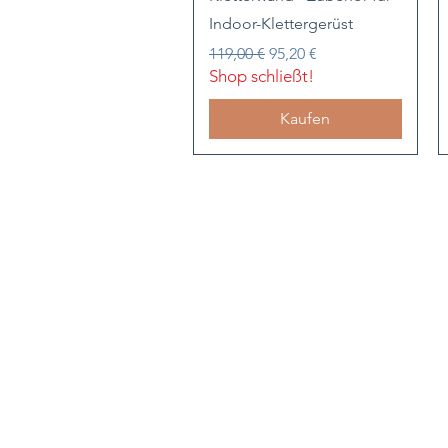
Indoor-Klettergerüst
Standardpreis
Sale-Preis
119,00 €
95,20 €
Shop schließt!
Kaufen