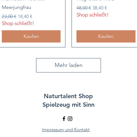
Meerjungfrau
Standardpreis
Sale-Preis
48,00 €
38,40 €
Shop schließt!
Standardpreis
Sale-Preis
23,00 €
18,40 €
Shop schließt!
Kaufen
Kaufen
Mehr laden
Naturtalent
Shop
Spielzeug mit Sinn
Impressum und Kontakt