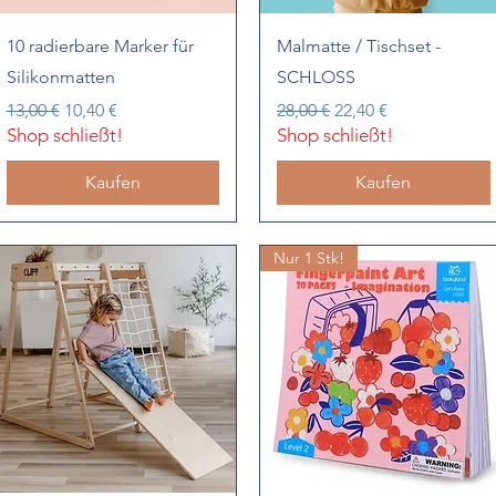
Schnellansicht
Schnellansicht
10 radierbare Marker für
Malmatte / Tischset -
Silikonmatten
SCHLOSS
Standardpreis
Sale-Preis
Standardpreis
Sale-Preis
13,00 €
10,40 €
28,00 €
22,40 €
Shop schließt!
Shop schließt!
Kaufen
Kaufen
Nur 1 Stk!