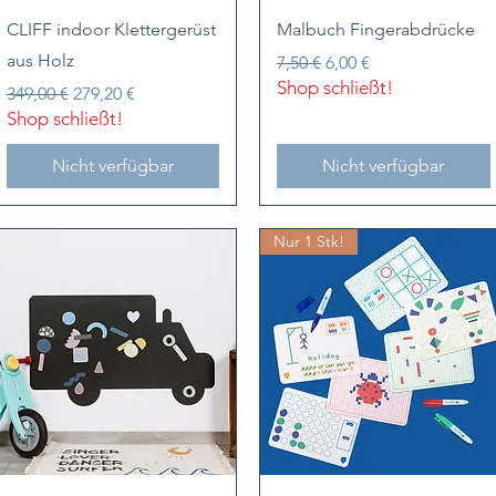
Schnellansicht
Schnellansicht
CLIFF indoor Klettergerüst
Malbuch Fingerabdrücke
aus Holz
Standardpreis
Sale-Preis
7,50 €
6,00 €
Shop schließt!
Standardpreis
Sale-Preis
349,00 €
279,20 €
Shop schließt!
Nicht verfügbar
Nicht verfügbar
Nur 1 Stk!