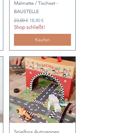
Schnellansicht
Malmatte / Tischset -
BAUSTELLE
Standardpreis
Sale-Preis
23,00 €
18,40 €
Shop schließt!
Kaufen
Schnellansicht
Spielbox Autorennen