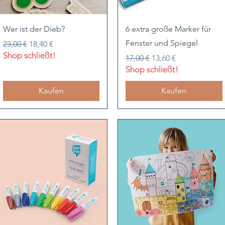
Schnellansicht
Schnellansicht
Wer ist der Dieb?
6 extra große Marker für
Fenster und Spiegel
Standardpreis
Sale-Preis
23,00 €
18,40 €
Shop schließt!
Standardpreis
Sale-Preis
17,00 €
13,60 €
Shop schließt!
Kaufen
Kaufen