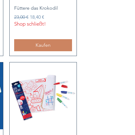
Schnellansicht
Füttere das Krokodil
Standardpreis
Sale-Preis
23,00 €
18,40 €
Shop schließt!
Kaufen