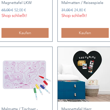
Schnellansicht
Schnellansicht
Magnettafel LKW
Malmatten / Reisespiele
Standardpreis
Sale-Preis
Standardpreis
Sale-Preis
65,00 €
52,00 €
31,00 €
24,80 €
Shop schließt!
Shop schließt!
Kaufen
Kaufen
Schnellansicht
Schnellansicht
Malmatte / Tischset -
Magnettafel Herz