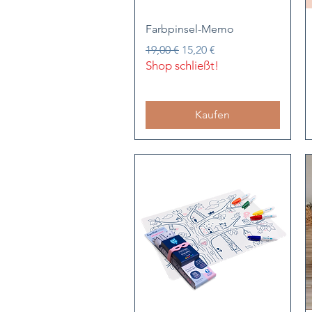
Schnellansicht
Farbpinsel-Memo
Standardpreis
Sale-Preis
19,00 €
15,20 €
Shop schließt!
Kaufen