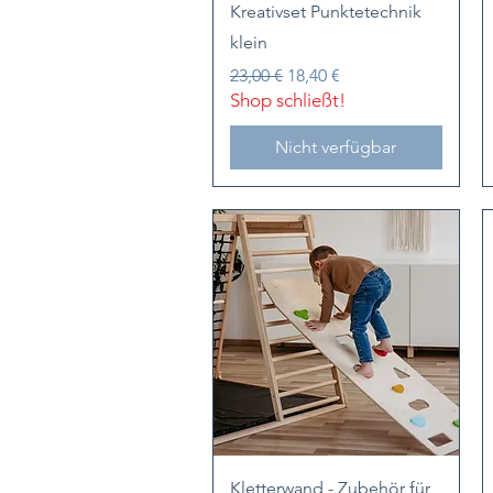
Schnellansicht
Kreativset Punktetechnik
klein
Standardpreis
Sale-Preis
23,00 €
18,40 €
Shop schließt!
Nicht verfügbar
Schnellansicht
Kletterwand - Zubehör für