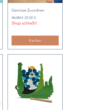
Schnellansicht
Gemüse Zuordnen
Standardpreis
Sale-Preis
36,00 €
28,80 €
Shop schließt!
Kaufen