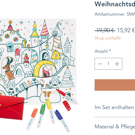
Weihnachtsd
Artikelnummer: S
Standa
 19,90 € 
15,92 €
Shop schließt!
Anzahl
*
Im Set enthalten
als Tischset/Unt
Material & Pfleg
verwendbar
1 weiche Silikonm