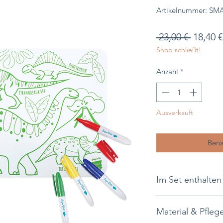
Artikelnummer: S
Standa
 23,00 € 
18,40 €
Shop schließt!
Anzahl
*
Ausverkauft
Bena
Im Set enthalten
1 weiche, wendba
Material & Pfleg
1 Seite zum Ausm
4 Marker (trocken