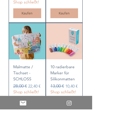
Shop schließt!
Kaufen
Kaufen
Malmatte /
10 radierbare
Tischset -
Marker für
SCHLOSS
Silikonmatten
Standardpreis
Sale-Preis
Standardpreis
Sale-Preis
28,00 €
13,00 €
22,40 €
10,40 €
Shop schließt!
Shop schließt!
Kaufen
Kaufen
Last chance!