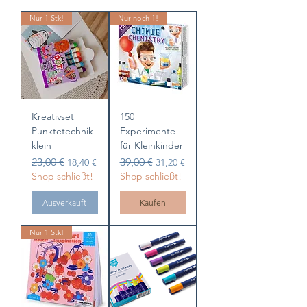
Nur 1 Stk!
Nur noch 1!
Kreativset
150
Punktetechnik
Experimente
klein
für Kleinkinder
Standardpreis
Sale-Preis
Standardpreis
Sale-Preis
23,00 €
39,00 €
18,40 €
31,20 €
Shop schließt!
Shop schließt!
Ausverkauft
Kaufen
Nur 1 Stk!