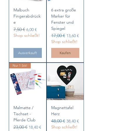
Malbuch
6 extra große
Fingerabdrück
Marker für
e
Fenster und
Spiegel
Standardpreis
Sale-Preis
7,50 €
6,00 €
Standardpreis
Sale-Preis
Shop schließt!
17,00 €
13,60 €
Shop schließt!
Ausverkauft
Kaufen
Nur 1 Stk!
Malmatte /
Magnettafel
Tischset -
Herz
Pferde Club
Standardpreis
Sale-Preis
48,00 €
38,40 €
Standardpreis
Sale-Preis
23,00 €
Shop schließt!
18,40 €